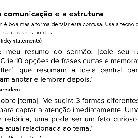
 comunicação e a estrutura
é boa mas a forma de falar está confusa. Use a tecnolog
lareza dos seus pontos.
Sticky statements)
se meu resumo do sermão: [cole seu r
 Crie 10 opções de frases curtas e memoráve
itter', que resumam a ideia central pa
am anotar e lembrar depois."
 prendem
obre [tema]. Me sugira 3 formas diferentes 
para captar a atenção imediatamente. Uma
 retórica, uma pode ser um fato curioso 
ca atual relacionada ao tema."