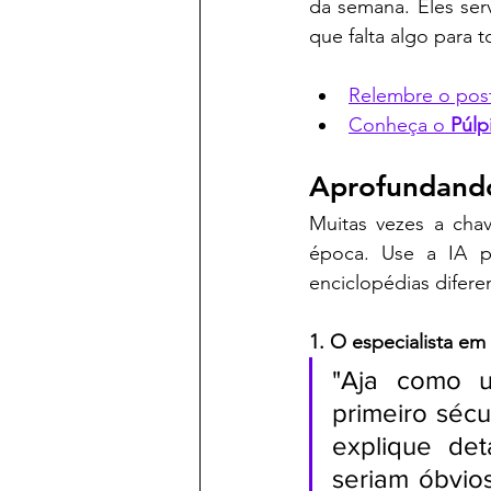
da semana. Eles se
que falta algo para
Relembre o post
Conheça o 
Púlp
Aprofundando
Muitas vezes a cha
época. Use a IA pa
enciclopédias diferen
1. O especialista em 
"Aja como um
primeiro sécu
explique det
seriam óbvio