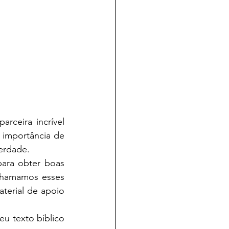
rceira incrível 
 importância de 
verdade.
ara obter boas 
hamamos esses 
erial de apoio 
u texto bíblico 