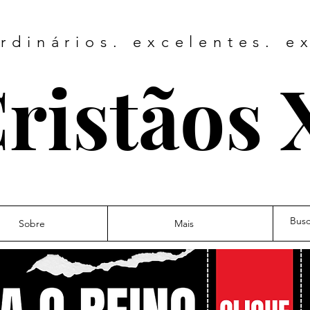
rdinários. excelentes. e
ristãos 
Sobre
Mais