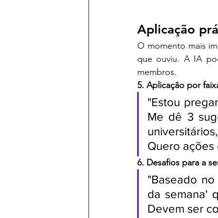
Aplicação prá
O momento mais impo
que ouviu. A IA pod
membros.
5. Aplicação por faix
"Estou pregan
Me dê 3 suge
universitário
Quero ações 
6. Desafios para a s
"Baseado no e
da semana' qu
Devem ser co