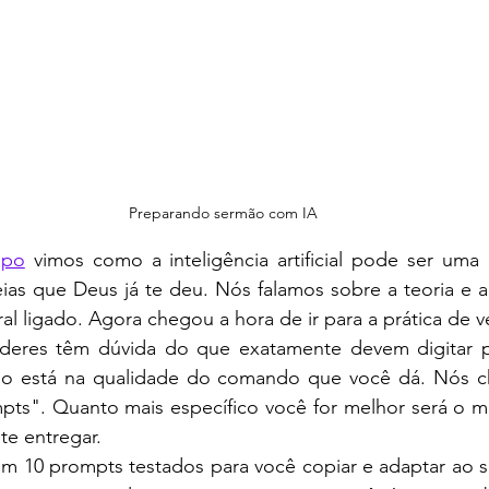
Preparando sermão com IA
apo
 vimos como a inteligência artificial pode ser uma pa
eias que Deus já te deu. Nós falamos sobre a teoria e a
oral ligado. Agora chegou a hora de ir para a prática de 
íderes têm dúvida do que exatamente devem digitar p
do está na qualidade do comando que você dá. Nós c
s". Quanto mais específico você for melhor será o mat
te entregar.
om 10 prompts testados para você copiar e adaptar ao se