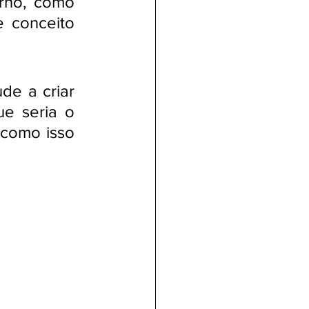
rno, como 
 conceito 
de a criar 
e seria o 
 como isso 