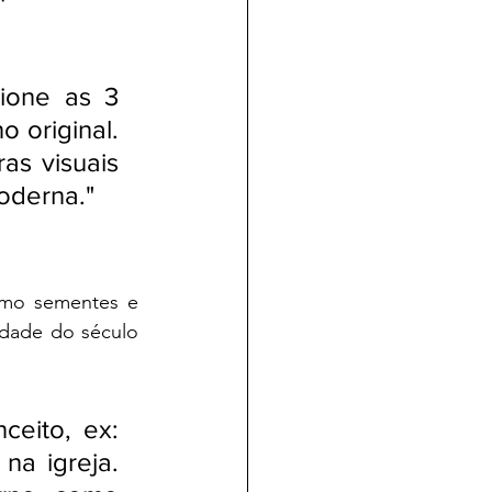
one as 3 
 original. 
s visuais 
oderna."
omo sementes e 
dade do século 
ceito, ex: 
na igreja. 