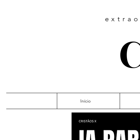
extrao
C
Início