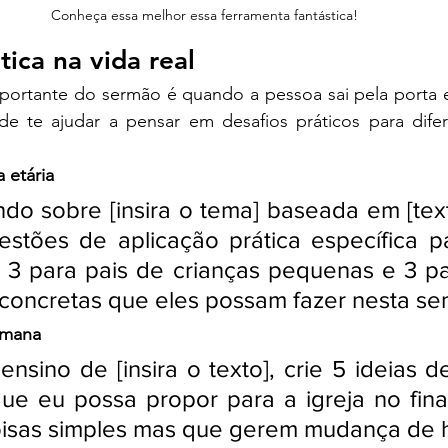
Conheça essa melhor essa ferramenta fantástica!
tica na vida real
rtante do sermão é quando a pessoa sai pela porta e p
e te ajudar a pensar em desafios práticos para difere
a etária
do sobre [insira o tema] baseada em [texto
stões de aplicação prática específica pa
s, 3 para pais de crianças pequenas e 3 pa
concretas que eles possam fazer nesta se
emana
nsino de [insira o texto], crie 5 ideias de
e eu possa propor para a igreja no final 
isas simples mas que gerem mudança de h