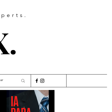
xperts.
X.