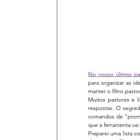
No nosso último p
para organizar as id
manter o filtro past
Muitos pastores e l
respostas. O segre
comandos de "prompt
que a ferramenta vai 
Preparei uma lista c