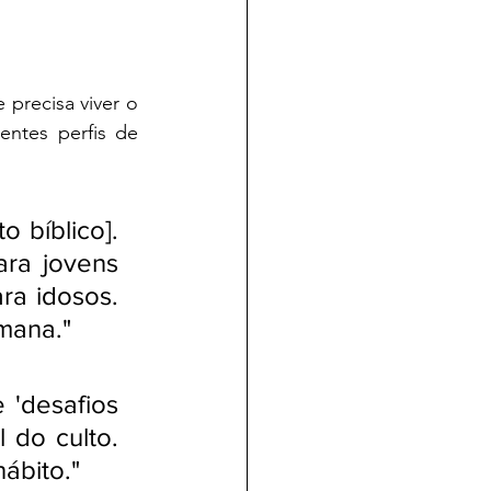
recisa viver o 
ntes perfis de 
 bíblico]. 
ra jovens 
ra idosos. 
mana."
 'desafios 
do culto. 
ábito."