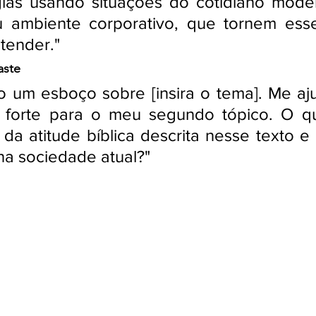
gias usando situações do cotidiano mode
u ambiente corporativo, que tornem esse
tender."
aste
o um esboço sobre [insira o tema]. Me aju
 forte para o meu segundo tópico. O qu
da atitude bíblica descrita nesse texto e
na sociedade atual?"