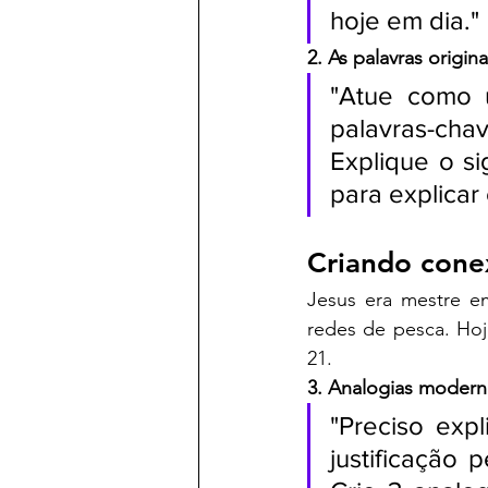
hoje em dia."
2. As palavras origina
"Atue como 
palavras-chave
Explique o si
para explica
Criando conex
Jesus era mestre em
redes de pesca. Hoj
21.
3. Analogias modern
"Preciso expl
justificação 