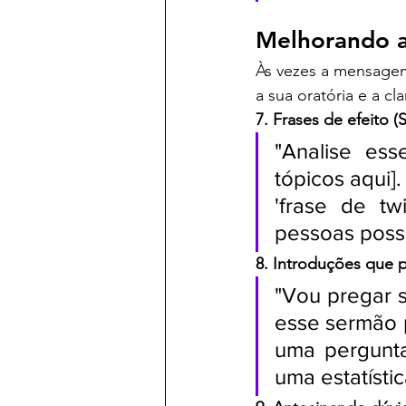
Melhorando a
Às vezes a mensagem 
a sua oratória e a c
7. Frases de efeito (
"Analise es
tópicos aqui].
'frase de tw
pessoas poss
8. Introduções que
"Vou pregar s
esse sermão 
uma pergunta
uma estatísti