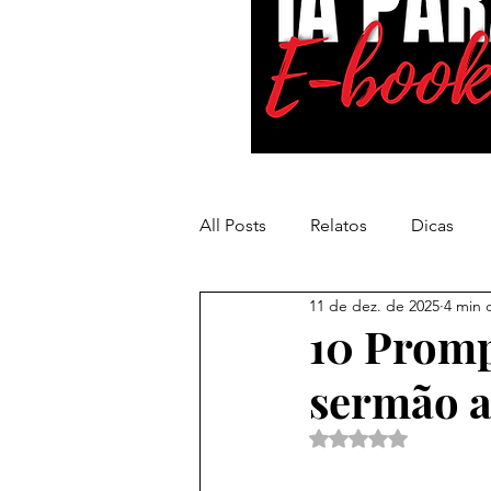
All Posts
Relatos
Dicas
11 de dez. de 2025
4 min d
Inteligência Artificial
10 Promp
sermão 
Avaliado com NaN d