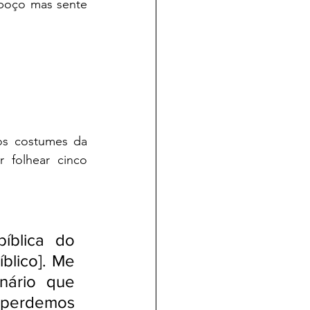
boço mas sente 
os costumes da 
folhear cinco 
íblica do 
blico]. Me 
nário que 
 perdemos 