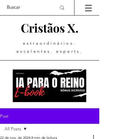
Cristãos X.
extraordinários.
excelentes. experts.
Post
All Posts
22 de nov. de 2024
8 min de leitura