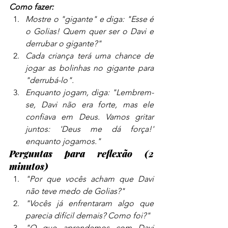
Como fazer:
Mostre o "gigante" e diga: "Esse é 
o Golias! Quem quer ser o Davi e 
derrubar o gigante?"
Cada criança terá uma chance de 
jogar as bolinhas no gigante para 
"derrubá-lo".
Enquanto jogam, diga: "Lembrem-
se, Davi não era forte, mas ele 
confiava em Deus. Vamos gritar 
juntos: 'Deus me dá força!' 
enquanto jogamos."
Perguntas para reflexão (2 
minutos)
"Por que vocês acham que Davi 
não teve medo de Golias?"
"Vocês já enfrentaram algo que 
parecia difícil demais? Como foi?"
"O que aprendemos com Davi 