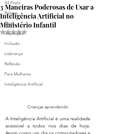
All Posts
3 Maneiras Poderosas de Usar a
Relatos
Inteligência Artificial no
Ministério Infantil
Dicas
Avaliado com NaN de 5 estrelas.
Inspiração
Inclusão
Liderança
Reflexão
Para Mulheres
Inteligência Artificial
Crianças aprendendo
A Inteligência Artificial é uma realidade 
acessível a todos nos dias de hoje. 
Assim como um dia os computadores e 