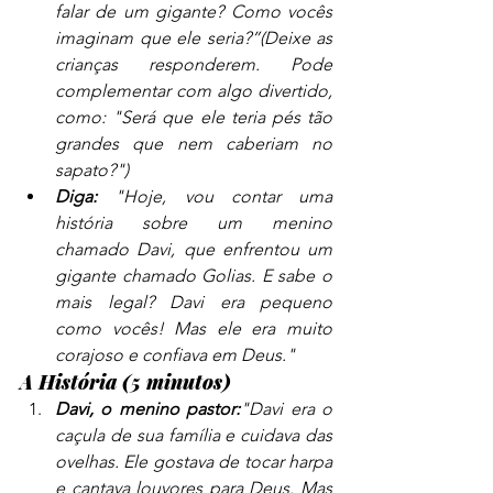
falar de um gigante? Como vocês 
imaginam que ele seria?”(Deixe as 
crianças responderem. Pode 
complementar com algo divertido, 
como: "Será que ele teria pés tão 
grandes que nem caberiam no 
sapato?")
Diga:
 "Hoje, vou contar uma 
história sobre um menino 
chamado Davi, que enfrentou um 
gigante chamado Golias. E sabe o 
mais legal? Davi era pequeno 
como vocês! Mas ele era muito 
corajoso e confiava em Deus."
A História (5 minutos)
Davi, o menino pastor:
"Davi era o 
caçula de sua família e cuidava das 
ovelhas. Ele gostava de tocar harpa 
e cantava louvores para Deus. Mas 