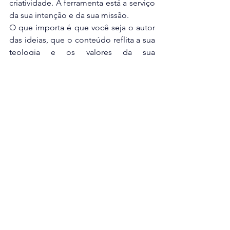
criatividade. A ferramenta está a serviço 
da sua intenção e da sua missão.
O que importa é que você seja o autor 
das ideias, que o conteúdo reflita a sua 
teologia e os valores da sua 
comunidade, e que a IA seja um 
instrumento de eficiência, não uma 
muleta para evitar crescimento e 
preparo.
Quando usada com sabedoria, ela 
pode devolver a você horas preciosas 
para estar mais presente com as 
pessoas, para orar mais, para 
aprofundar estudos e para liderar com 
mais leveza. Além, claro, de gerar 
alguma idéia que você pode não ter 
pensado.
Conclusão - 
5 coisas 