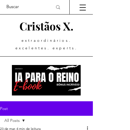
Cristãos X.
extraordinários.
excelentes. experts.
Post
All Posts
23 de mar.
4 min de leitura