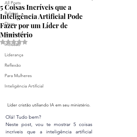
All Posts
5 Coisas Incríveis que a
Relatos
Inteligência Artificial Pode
Fazer por um Líder de
Dicas
Ministério
Inspiração
Avaliado com NaN de 5 estrelas.
Inclusão
Liderança
Reflexão
Para Mulheres
Inteligência Artificial
Líder cristão utiliando IA em seu ministério.
Olá! Tudo bem? 
Neste post, vou te mostrar 5 coisas 
incríveis que a inteligência artificial 