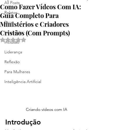
All Posts
Como Fazer Vídeos Com IA:
Relatos
Guia Completo Para
Ministérios e Criadores
Dicas
Cristãos (Com Prompts)
Inspiração
Avaliado com NaN de 5 estrelas.
Inclusão
Liderança
Reflexão
Para Mulheres
Inteligência Artificial
Criando vídeos com IA
Introdução