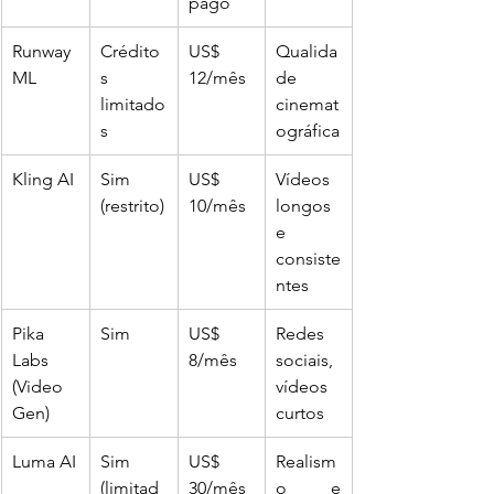
pago
Runway 
Crédito
US$ 
Qualida
ML
s 
12/mês
de 
limitado
cinemat
s
ográfica
Kling AI
Sim 
US$ 
Vídeos 
(restrito)
10/mês
longos 
e 
consiste
ntes
Pika 
Sim
US$ 
Redes 
Labs 
8/mês
sociais, 
(Video 
vídeos 
Gen)
curtos
Luma AI
Sim 
US$ 
Realism
(limitad
30/mês
o e 