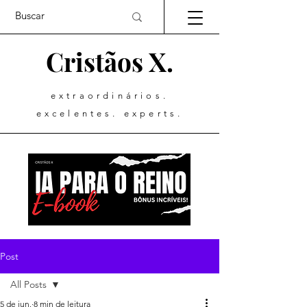
Cristãos X.
extraordinários.
excelentes. experts.
Post
All Posts
5 de jun.
8 min de leitura