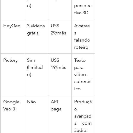
o)
perspec
tiva 3D
HeyGen
3 vídeos 
US$ 
Avatare
grátis
29/mês
s 
falando 
roteiro
Pictory
Sim 
US$ 
Texto 
(limitad
19/mês
para 
o)
vídeo 
automát
ico
Google 
Não
API 
Produçã
Veo 3
paga
o 
avançad
a com 
áudio