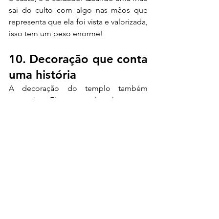
sai do culto com algo nas mãos que 
representa que ela foi vista e valorizada, 
isso tem um peso enorme!
10. Decoração que conta 
uma história
A decoração do templo também 
comunica. Flores no altar, laços nos 
bancos, um banner com um versículo 
sobre maternidade, velas aromáticas 
criando um clima acolhedor. Nada 
precisa ser extravagante. O que importa 
é que tudo conversa com o tema do 
culto e que a mãe que entra no templo 
já sinta, antes mesmo de sentar, que 
esse dia foi preparado especialmente 
para ela. Envolver a própria 
congregação na decoração, com uma 