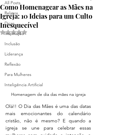
All Posts
Como Homenagear as Mães na
Relatos
Igreja: 10 Ideias para um Culto
Inesquecível
Dicas
Avaliado com NaN de 5 estrelas.
Inspiração
Inclusão
Liderança
Reflexão
Para Mulheres
Inteligência Artificial
Homenagem de dia das mães na igreja
Olá!! O Dia das Mães é uma das datas 
mais emocionantes do calendário 
cristão, não é mesmo? E quando a 
igreja se une para celebrar essas 