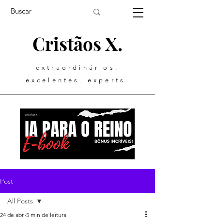
Cristãos X.
extraordinários.
excelentes. experts.
Post
All Posts
24 de abr.
5 min de leitura