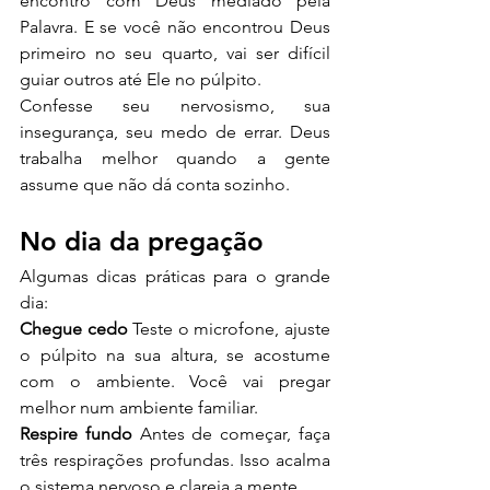
encontro com Deus mediado pela 
Palavra. E se você não encontrou Deus 
primeiro no seu quarto, vai ser difícil 
guiar outros até Ele no púlpito.
Confesse seu nervosismo, sua 
insegurança, seu medo de errar. Deus 
trabalha melhor quando a gente 
assume que não dá conta sozinho.
No dia da pregação
Algumas dicas práticas para o grande 
dia:
Chegue cedo
 Teste o microfone, ajuste 
o púlpito na sua altura, se acostume 
com o ambiente. Você vai pregar 
melhor num ambiente familiar.
Respire fundo
 Antes de começar, faça 
três respirações profundas. Isso acalma 
o sistema nervoso e clareia a mente.