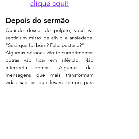
clique aqui!
Depois do sermão
Quando descer do púlpito, você vai 
sentir um misto de alívio e ansiedade. 
"Será que foi bom? Falei besteira?"
Algumas pessoas vão te cumprimentar, 
outras vão ficar em silêncio. Não 
interpreta demais. Algumas das 
mensagens que mais transformam 
vidas são as que levam tempo para 
germinar.
Peça feedback honesto para 2 ou 3 
pessoas de confiança. Não para todo 
mundo (você vai enlouquecer com 
opiniões demais), mas para quem pode 
te dar uma avaliação equilibrada.
Anota o que funcionou e o que pode 