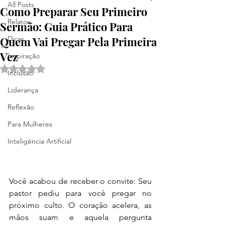
All Posts
Como Preparar Seu Primeiro
Relatos
Sermão: Guia Prático Para
Quem Vai Pregar Pela Primeira
Dicas
Vez
Inspiração
Avaliado com NaN de 5 estrelas.
Inclusão
Liderança
Reflexão
Para Mulheres
Inteligência Artificial
Você acabou de receber o convite: Seu 
pastor pediu para você pregar no 
próximo culto. O coração acelera, as 
mãos suam e aquela pergunta 