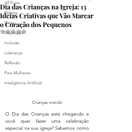
All Posts
Dia das Crianças na Igreja: 13
Relatos
Ideias Criativas que Vão Marcar
o Coração dos Pequenos
Dicas
Avaliado com NaN de 5 estrelas.
Inspiração
Inclusão
Liderança
Reflexão
Para Mulheres
Inteligência Artificial
Crianças orando
O Dia das Crianças está chegando e 
você quer fazer uma celebração 
especial na sua igreja? Sabemos como 