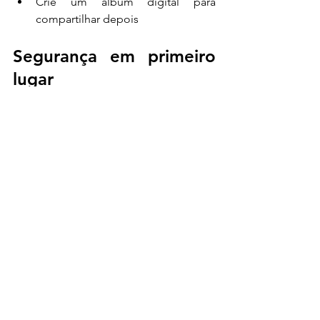
Crie um álbum digital para 
compartilhar depois
Segurança em primeiro 
lugar
Cuidados essenciais
Tenha sempre adultos 
supervisionando cada atividade
Prepare kit de primeiros socorros
Identifique crianças com 
pulseirinhas coloridas
Mantenha lista de contatos dos 
responsáveis
Adaptações necessárias
Lembre-se de incluir crianças com 
necessidades especiais. Prepare 
atividades adaptadas e garanta 