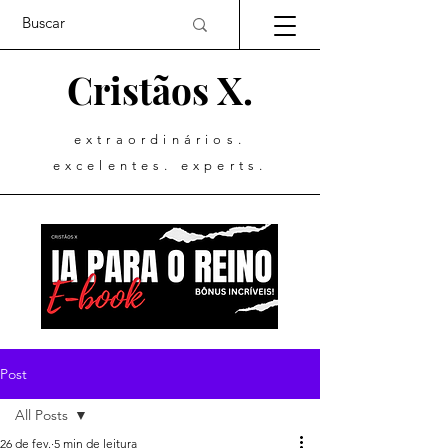
Cristãos X.
extraordinários.
excelentes. experts.
Post
All Posts
26 de fev.
5 min de leitura