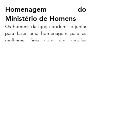
Homenagem do 
Ministério de Homens
Os homens da igreja podem se juntar 
para fazer uma homenagem para as 
mulheres. Seja com um simples 
bombom e um cartãozinho ou uma 
rosa sendo entregue na porta da igreja. 
Esse gesto é simples, mas tem uma 
grande mensagem de que somos 
corpo de Cristo trabalhando por uma 
mesma causa juntos. E, claro, valoriza a 
mulher e sua delicadeza.
Um lembrete final para a 
liderança
O que torna qualquer homenagem 
memorável não é a produção, é a 