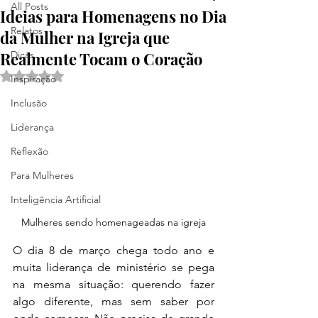
All Posts
Ideias para Homenagens no Dia
Relatos
da Mulher na Igreja que
Realmente Tocam o Coração
Dicas
Avaliado com NaN de 5 estrelas.
Inspiração
Inclusão
Liderança
Reflexão
Para Mulheres
Inteligência Artificial
Mulheres sendo homenageadas na igreja
O dia 8 de março chega todo ano e 
muita liderança de ministério se pega 
na mesma situação: querendo fazer 
algo diferente, mas sem saber por 