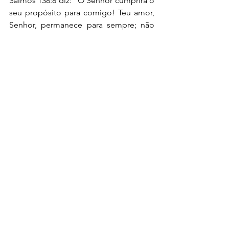
Salmos 138:8 diz: "O Senhor cumprirá o 
seu propósito para comigo! Teu amor, 
Senhor, permanece para sempre; não 
abandones as obras das tuas mãos!" 
Nós temos um propósito nessa vida. 
Deus tem algo pra você muito maior 
do que você pode estar vivendo hoje. 
Esse testemunho que contei é para 
você entender que Ele tem interesse 
em nos mostrar e fazer cumprir! 
Se você foi edificado, de alguma 
forma, ou se quiser compartilhar seu 
testemunho comigo, vou ficar muito 
feliz em ler e responder seu 
comentário! 
Se inscreva em nossa newsletter! Vou 
mandar 1 e-mail por semana. Será 