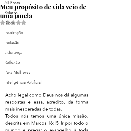
All Posts
Meu propósito de vida veio de
Relatos
uma janela
Avaliado com NaN de 5 estrelas.
Dicas
Inspiração
Inclusão
Liderança
Reflexão
Para Mulheres
Inteligência Artificial
Acho legal como Deus nos dá algumas 
respostas e essa, acredito, da forma 
mais inesperadas de todas.
Todos nós temos uma única missão, 
descrita em Marcos 16:15: Ir por todo o 
mundo e pregar o evangelho à toda 