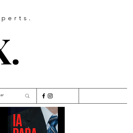
xperts.
X.