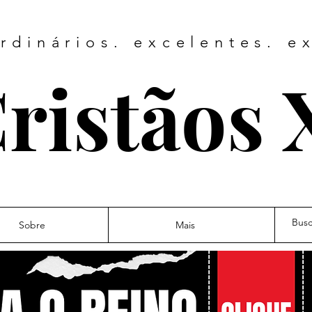
rdinários. excelentes. e
ristãos 
Sobre
Mais