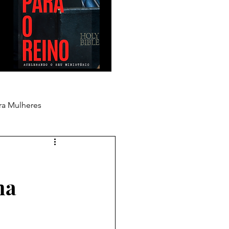
ra Mulheres
na