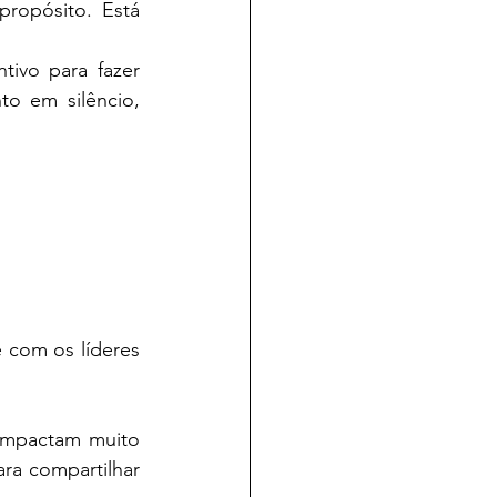
ropósito. Está 
ivo para fazer 
 em silêncio, 
e com os líderes 
impactam muito 
ra compartilhar 