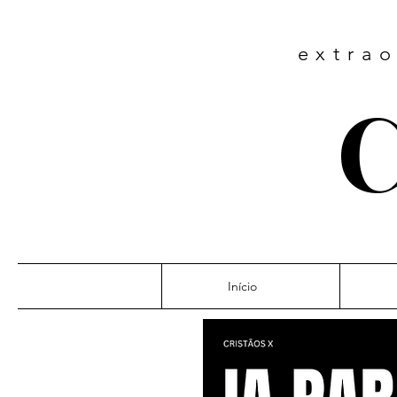
extrao
C
Início