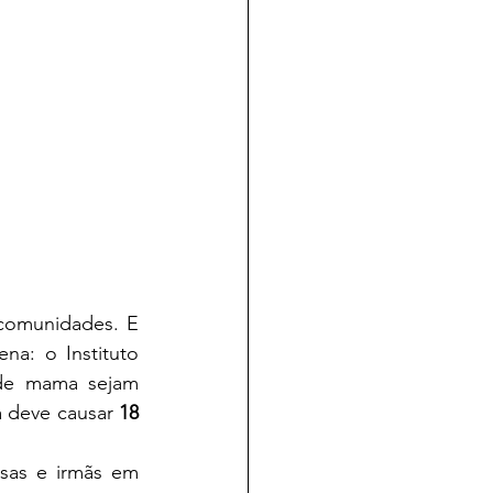
comunidades. E 
a: o Instituto 
de mama sejam 
a deve causar 
18 
osas e irmãs em 