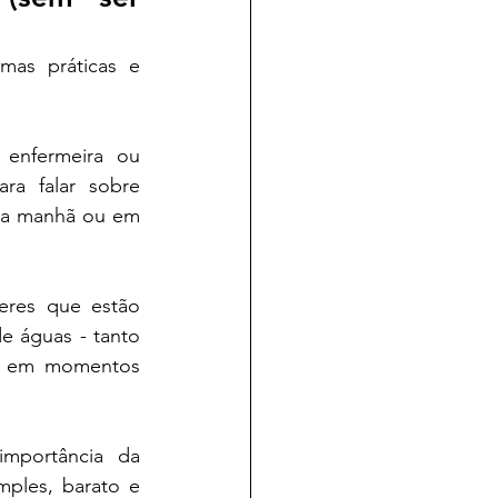
as práticas e 
enfermeira ou 
a falar sobre 
la manhã ou em 
res que estão 
 águas - tanto 
ã em momentos 
mportância da 
ples, barato e 