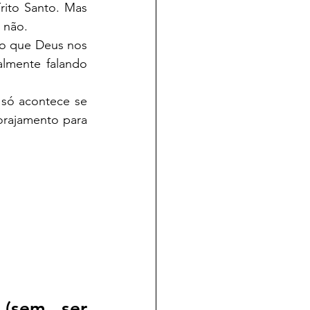
ito Santo. Mas 
 não.
o que Deus nos 
lmente falando 
só acontece se 
rajamento para 
(sem ser 