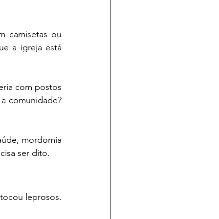
m camisetas ou 
e a igreja está 
ceria com postos 
 a comunidade? 
aúde, mordomia 
isa ser dito.
tocou leprosos. 