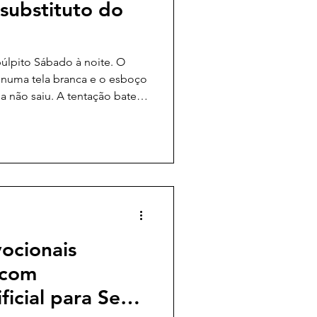
substituto do
púlpito Sábado à noite. O
 numa tela branca e o esboço
não saiu. A tentação bate à
ChatGPT montar um esboço
 trinta segundos, o sermão
ma introdução bacana e uma
te aquela angústia no fundo
estou terceirizando meu
dência de Deus nisso tud
ocionais
 com
ificial para Seu