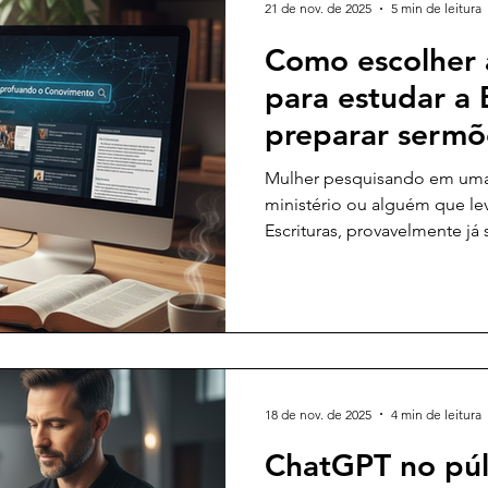
21 de nov. de 2025
5 min de leitura
Como escolher 
para estudar a B
preparar sermõe
que você preci
Mulher pesquisando em uma I
ministério ou alguém que lev
Escrituras, provavelmente já
usar inteligência artificial 
um sermão ou no aprofundam
curta é: sim, pode. Mas nem 
qualquer propósito. E quand
Deus, a escolha precisa ser fe
discernimento e sabedoria. 
18 de nov. de 2025
4 min de leitura
ChatGPT no púlp