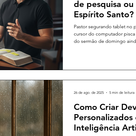
de pesquisa ou 
Espírito Santo?
Pastor segurando tablet no 
cursor do computador pisca
do sermão de domingo ainda 
porta: "E se eu pedir pro 
rápido sobre Efésios 2?". Em
está pronto. Três pontos, u
conclusão rimada. Mas aí ba
da alma: isso é trapaça? Eu 
chamado? Onde fica a depen
26 de ago. de 2025
5 min de leitura
Como Criar Dev
Personalizados
Inteligência Art