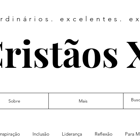
rdinários. excelentes. e
ristãos 
Sobre
Mais
Inspiração
Inclusão
Liderança
Reflexão
Para M