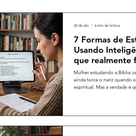
20 de abr.
6 min de leitura
7 Formas de Est
Usando Inteligên
que realmente 
Mulher estudando a Bíblia u
ainda torce o nariz quando o
espiritual. Mas a verdade é 
neutra. O que importa é o p
E quando o propósito é se ap
pode ser uma aliada bastan
que interessa: aqui estão 7 f
usando inteligência artificial
histórico e cultural de uma