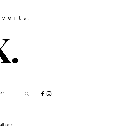
xperts.
X.
ulheres