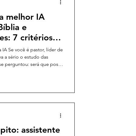
a melhor IA
íblia e
s: 7 critérios
sa conhecer
A Se você é pastor, líder de
a a sério o estudo das
 se perguntou: será que posso
para me ajudar na preparação de
ento bíblico? A resposta
toda ferramenta serve para
o o assunto é a Palavra de
ita com critério,
Neste post, vou com
ito: assistente