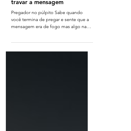
da pregação para não
travar a mensagem
Pregador no púlpito Sabe quando
você termina de pregar e sente que a
mensagem era de fogo mas algo na
comunicação esfriou o ambiente? Pois
é. Isso acontece com muita gente boa.
No blog Cristãos X nós falamos muito
sobre ferramentas e inteligência
artificial mas hoje vamos voltar ao
básico da comunicação humana.
Afinal, de nada adianta ter um esboço
gerado com a melhor tecnologia se a
nossa postura corporal ou vícios de
linguagem construírem um muro entre
o púlpito e o banco.