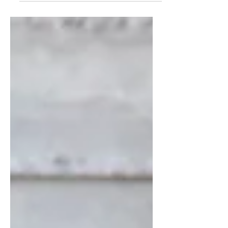
Sábado à noite. O cursor do
computador pisca numa tela branca e
o esboço do sermão de domingo
ainda não saiu. A tentação bate à
porta: "E se eu pedir pro ChatGPT
montar um esboço rápido sobre
Efésios 2?". Em trinta segundos, o
sermão está pronto. Três pontos, uma
introdução bacana e uma conclusão
rimada. Mas aí bate aquela angústia no
fundo da alma: isso é trapaça? Eu
estou terceirizando meu chamado?
Onde fica a dependência de Deus
nisso tud