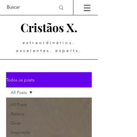
Cristãos X.
extraordinários.
excelentes. experts.
Todos os posts
All Posts
All Posts
Relatos
Dicas
Inspiração