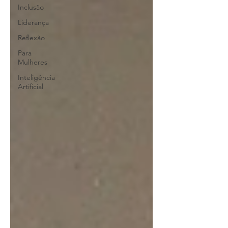
Inclusão
Liderança
Reflexão
Para
Mulheres
Inteligência
Artificial