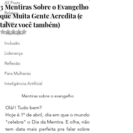
All Posts
3 Mentiras Sobre o Evangelho
Relatos
que Muita Gente Acredita (e
talvez você também)
Dicas
Avaliado com NaN de 5 estrelas.
Inspiração
Inclusão
Liderança
Reflexão
Para Mulheres
Inteligência Artificial
Mentiras sobre o evangelho
Olá!! Tudo bem?
Hoje é 1º de abril, dia em que o mundo 
"celebra" o Dia da Mentira. E olha, não 
tem data mais perfeita pra falar sobre 