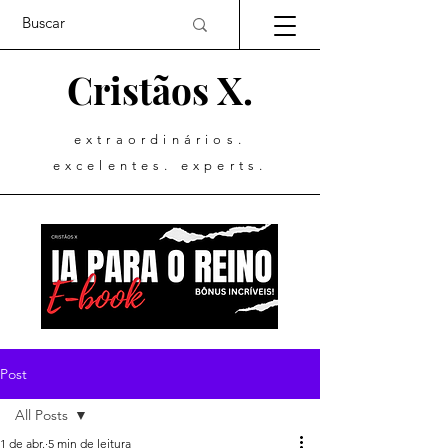
Cristãos X.
extraordinários.
excelentes. experts.
Post
All Posts
1 de abr.
5 min de leitura