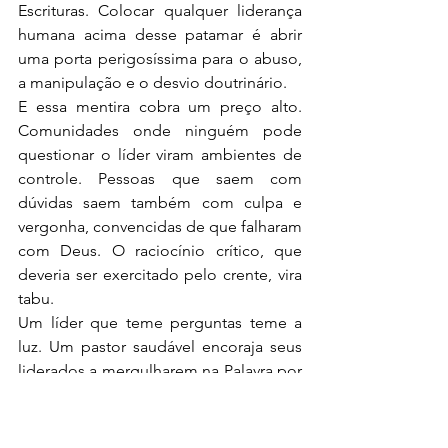
Escrituras. Colocar qualquer liderança 
humana acima desse patamar é abrir 
uma porta perigosíssima para o abuso, 
a manipulação e o desvio doutrinário.
E essa mentira cobra um preço alto. 
Comunidades onde ninguém pode 
questionar o líder viram ambientes de 
controle. Pessoas que saem com 
dúvidas saem também com culpa e 
vergonha, convencidas de que falharam 
com Deus. O raciocínio crítico, que 
deveria ser exercitado pelo crente, vira 
tabu.
Um líder que teme perguntas teme a 
luz. Um pastor saudável encoraja seus 
liderados a mergulharem na Palavra por 
conta própria, porque sabe que a Bíblia 
sempre vai confirmar o que é verdade e 
filtrar o que não é.