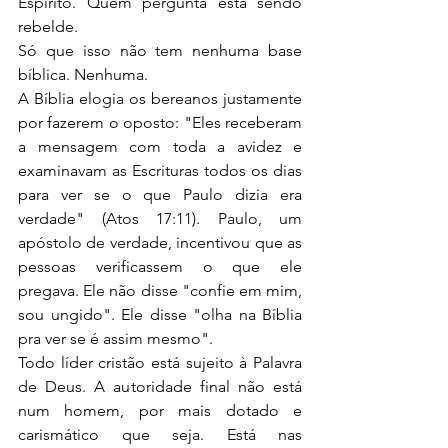
Espírito. Quem pergunta está sendo 
rebelde.
Só que isso não tem nenhuma base 
bíblica. Nenhuma.
A Bíblia elogia os bereanos justamente 
por fazerem o oposto: "Eles receberam 
a mensagem com toda a avidez e 
examinavam as Escrituras todos os dias 
para ver se o que Paulo dizia era 
verdade" (Atos 17:11). Paulo, um 
apóstolo de verdade, incentivou que as 
pessoas verificassem o que ele 
pregava. Ele não disse "confie em mim, 
sou ungido". Ele disse "olha na Bíblia 
pra ver se é assim mesmo".
Todo líder cristão está sujeito à Palavra 
de Deus. A autoridade final não está 
num homem, por mais dotado e 
carismático que seja. Está nas 