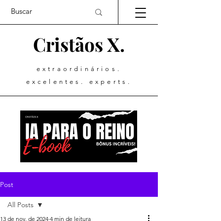
Cristãos X.
extraordinários.
excelentes. experts.
Post
All Posts
13 de nov. de 2024
4 min de leitura