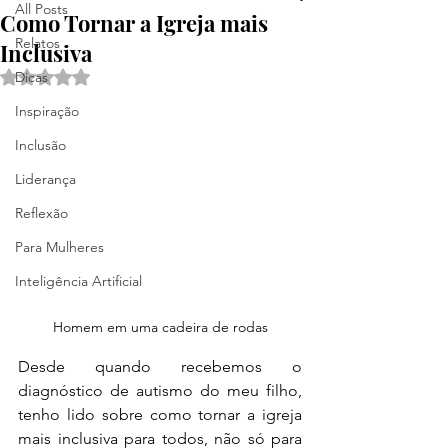
All Posts
Como Tornar a Igreja mais
Relatos
Inclusiva
Avaliado com NaN de 5 estrelas.
Dicas
Inspiração
Inclusão
Liderança
Reflexão
Para Mulheres
Inteligência Artificial
Homem em uma cadeira de rodas
Desde quando recebemos o 
diagnóstico de autismo do meu filho, 
tenho lido sobre como tornar a igreja 
mais inclusiva para todos, não só para 