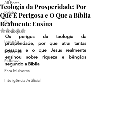
All Posts
Teologia da Prosperidade: Por
Relatos
Que É Perigosa e O Que a Bíblia
Realmente Ensina
Dicas
Avaliado com NaN de 5 estrelas.
Inspiração
Os perigos da teologia da 
Inclusão
prosperidade, por que atrai tantas 
pessoas e o que Jesus realmente 
Liderança
ensinou sobre riqueza e bênçãos 
Reflexão
segundo a Bíblia
Para Mulheres
Inteligência Artificial