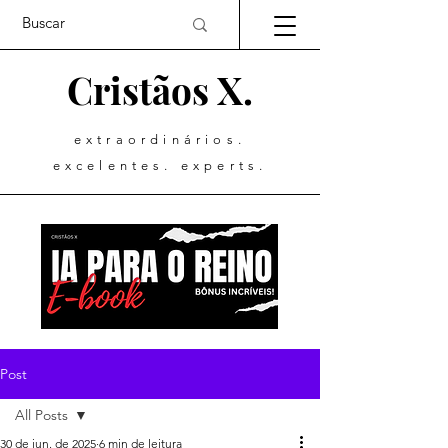
Cristãos X.
extraordinários.
excelentes. experts.
Post
All Posts
30 de jun. de 2025
6 min de leitura