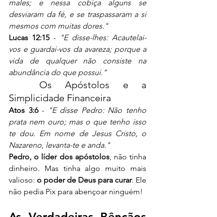
males; e nessa cobiça alguns se 
desviaram da fé, e se traspassaram a si 
mesmos com muitas dores."
Lucas 12:15
 - 
"E disse-lhes: Acautelai-
vos e guardai-vos da avareza; porque a 
vida de qualquer não consiste na 
abundância do que possui."
	Os Apóstolos e a 
Simplicidade Financeira
Atos 3:6
 - 
"E disse Pedro: Não tenho 
prata nem ouro; mas o que tenho isso 
te dou. Em nome de Jesus Cristo, o 
Nazareno, levanta-te e anda."
Pedro, o líder dos apóstolos
, não tinha 
dinheiro. Mas tinha algo muito mais 
valioso: 
o poder de Deus para curar
. Ele 
não pedia Pix para abençoar ninguém!
As Verdadeiras Bênçãos 