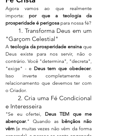
Agora vamos ao que realmente 
importa: 
por que a teologia da 
prosperidade é perigosa
 para nossa fé?
	1. Transforma Deus em um 
"Garçom Celestial"
A 
teologia da prosperidade ensina
 que 
Deus existe para nos servir, não o 
contrário. Você "determina", "decreta", 
"exige" - e 
Deus tem que obedecer
. 
Isso inverte completamente o 
relacionamento que devemos ter com 
o Criador.
	2. Cria uma Fé Condicional 
e Interesseira
"Se eu ofertei, 
Deus TEM que me 
abençoar
." Quando as 
bênçãos não 
vêm
 (e muitas vezes não vêm da forma 
esperada), a pessoa se sente enganada 