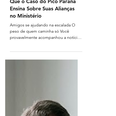
Sozinho na montanha: O
Que o Caso do Pico Paraná
Ensina Sobre Suas Alianças
no Ministério
Amigos se ajudando na escalada O
peso de quem caminha só Você
provavelmente acompanhou a notícia
que parou as redes sociais na última
semana. Um rapaz que se perdeu no
Pico Paraná, a montanha mais alta do
sul do país, após se separar de sua
suposta amiga durante a descida. A
história, felizmente, terminou com ele
sendo resgatado, mas o desenrolar
das investigações e os relatos sobre o
abandono na trilha geraram um debate
intenso sobre lealdade e