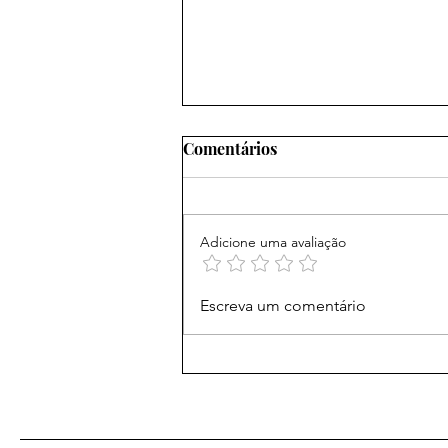
Comentários
Adicione uma avaliação
Amigos x Parceiros de
Escreva um comentário
Ministério: você Sabe a
Diferença?