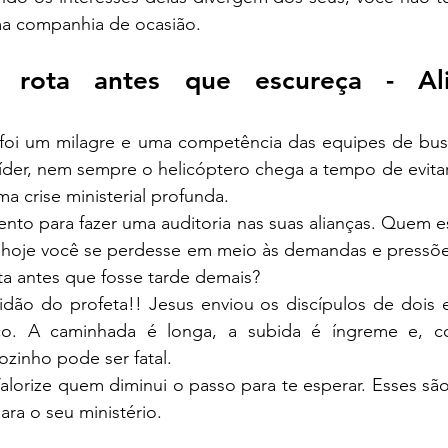
a companhia de ocasião.
 rota antes que escureça - Ali
foi um milagre e uma competência das equipes de busc
líder, nem sempre o helicóptero chega a tempo de evitar
 crise ministerial profunda.
nto para fazer uma auditoria nas suas alianças. Quem e
hoje você se perdesse em meio às demandas e pressões 
lta antes que fosse tarde demais?
idão do profeta!! Jesus enviou os discípulos de dois 
ico. A caminhada é longa, a subida é íngreme e, c
zinho pode ser fatal.
Valorize quem diminui o passo para te esperar. Esses são
ra o seu ministério.