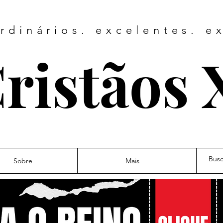
rdinários. excelentes. e
ristãos 
Sobre
Mais