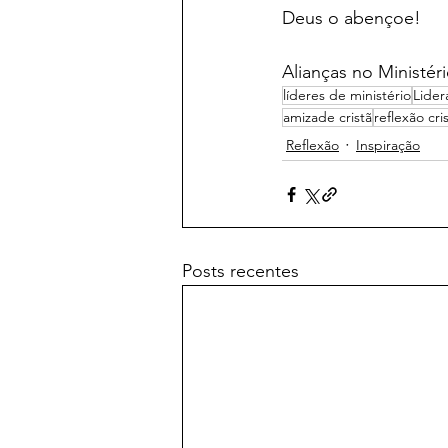
Deus o abençoe!
Alianças no Ministér
líderes de ministério
Lider
amizade cristã
reflexão cri
Reflexão
Inspiração
Posts recentes