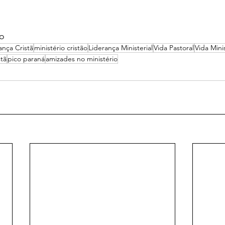
io
ança Cristã
ministério cristão
Liderança Ministerial
Vida Pastoral
Vida Minis
stã
pico paraná
amizades no ministério