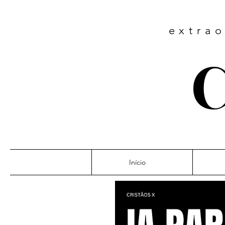
extrao
C
Início