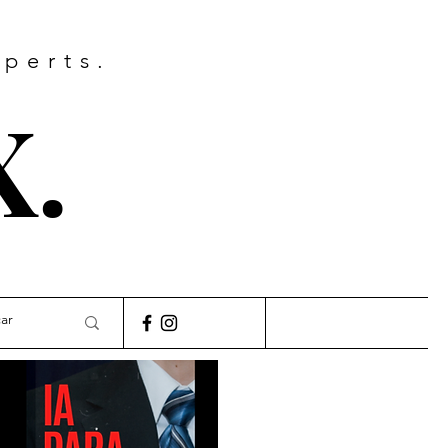
xperts.
X.