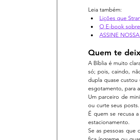
Leia também:
Lições que Stra
O E-book sobre I
ASSINE NOSSA
Quem te deix
A Bíblia é muito cla
só; pois, caindo, nã
dupla quase custou u
esgotamento, para a
Um parceiro de mini
ou curte seus posts
É quem se recusa a 
estacionamento.
Se as pessoas que 
fica íngreme ou qua