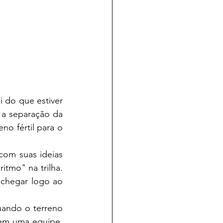
 do que estiver 
 a separação da 
o fértil para o 
om suas ideias 
tmo" na trilha. 
chegar logo ao 
ando o terreno 
em uma equipe. 