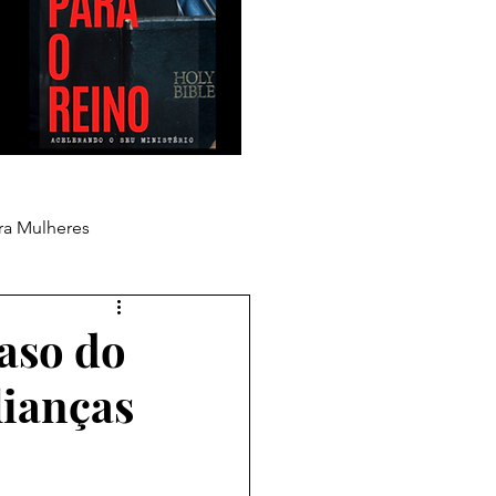
ra Mulheres
aso do
lianças