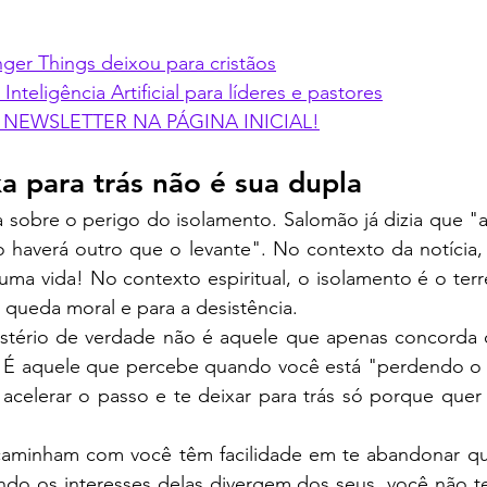
nger Things deixou para cristãos
nteligência Artificial para líderes e pastores
 NEWSLETTER NA PÁGINA INICIAL!
a para trás não é sua dupla
ra sobre o perigo do isolamento. Salomão já dizia que "ai
o haverá outro que o levante". No contexto da notícia,
ma vida! No contexto espiritual, o isolamento é o terren
 queda moral e para a desistência.
stério de verdade não é aquele que apenas concorda c
. É aquele que percebe quando você está "perdendo o ri
acelerar o passo e te deixar para trás só porque quer 
caminham com você têm facilidade em te abandonar qu
ndo os interesses delas divergem dos seus, você não t