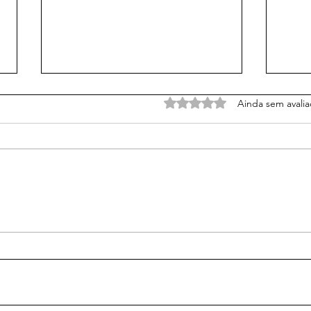
Avaliado com 0 de 5 estrel
Ainda sem avali
3 Mentiras Sobre o
7 Pr
Evangelho que Muita Gente
Líde
Acredita (e talvez você
também)