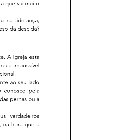
a que vai muito 
 na liderança, 
eso da descida?
 A igreja está 
rece impossível 
cional.
nte ao seu lado 
o conosco pela 
das pernas ou a 
s verdadeiros 
 na hora que a 