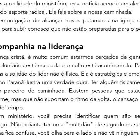
 a realidade do ministério, essa notícia acende um alert
do esporte radical. Ela fala sobre a nossa caminhada.
empolgação de alcançar novos patamares na igreja ou
para subir conosco que não estão preparadas para o p
ompanhia na liderança
ça cristã, é muito comum estarmos cercados de gente.
oluntários está escalada e o culto está acontecendo. Pa
s a solidão do líder não é física. Ela é estratégica e emo
o Paraná ilustra uma verdade dura. Ter alguém fisicame
um parceiro de caminhada. Existem pessoas que estã
ume, mas que não suportam o ritmo da volta, o cansaço 
do tempo.
 ministério, você precisa identificar quem são seu
go. Não adianta ter uma "multidão" de seguidores se,
lha fica confusa, você olha para o lado e não vê ninguém.