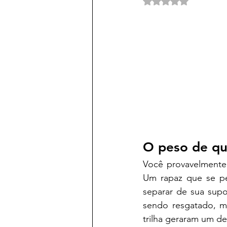
Avaliado com NaN d
O peso de q
Você provavelment
Um rapaz que se pe
separar de sua supo
sendo resgatado, ma
trilha geraram um de